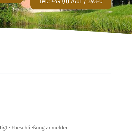
Tel.:
+49 (0) 7661 / 393-0
htigte Eheschließung anmelden.