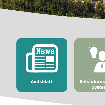
Amtsblatt
Ratsinform
Syste