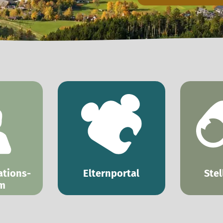
ations-
Elternportal
Stel
m