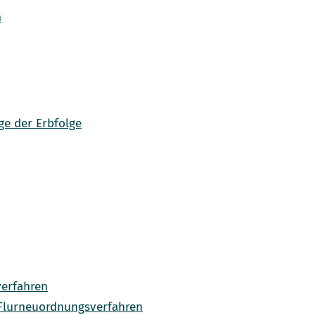
n
e der Erbfolge
verfahren
 Flurneuordnungsverfahren