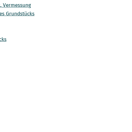
t, Vermessung
des Grundstücks
cks