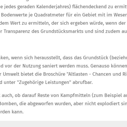
de jedes geraden Kalenderjahres) flächendeckend zu ermi
e Bodenwerte je Quadratmeter für ein Gebiet mit im Wes
dem Wert zu ermitteln, der sich ergeben würde, wenn de
er Transparenz des Grundstücksmarkts und sind zudem au
ken, wenn sich herausstellt, dass das Grundstück (bezieh
nd vor der Nutzung saniert werden muss. Genauso können
r Umwelt bietet die Broschüre "Altlasten - Chancen und R
d unter "Zugehörige Leistungen" abrufbar.
t auch, ob darauf Reste von Kampfmitteln (zum Beispiel 
Bomben, die abgeworfen wurden, aber nicht explodiert s
erden kann.