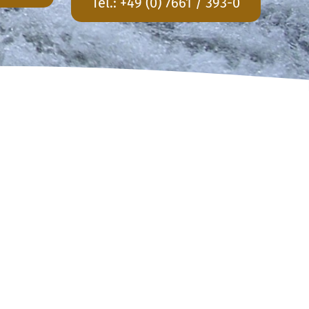
Tel.:
+49 (0) 7661 / 393-0