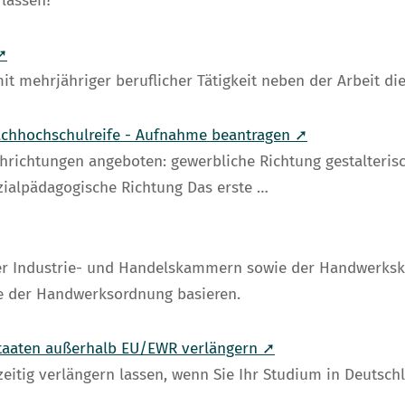
lassen?
➚
ehrjähriger beruflicher Tätigkeit neben der Arbeit die
Fachhochschulreife - Aufnahme beantragen ➚
achrichtungen angeboten: gewerbliche Richtung gestalter
zialpäd
agogische Richtung Das erste …
er Industrie- und Handelskammern sowie der Handwerksk
e der Handwerksordnung basieren.
Staaten außerhalb EU/EWR verlängern ➚
zeitig verlängern lassen, wenn Sie Ihr Studium in Deutsch