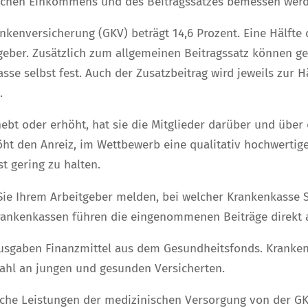
lichen Einkommens und des Beitragssatzes bemessen werd
ankenversicherung (GKV) beträgt 14,6 Prozent. Eine Hälf
geber.
Zusätzlich zum allgemeinen Beitragssatz können ge
sse selbst fest.
Auch der Zusatzbeitrag wird jeweils zur 
.
ebt oder erhöht, hat sie die Mitglieder darüber und übe
ht den Anreiz, im Wettbewerb eine qualitativ hochwertige
st gering zu halten.
 Ihrem Arbeitgeber melden, bei welcher Krankenkasse Sie
Krankenkassen führen die eingenommenen Beiträge direkt 
Ausgaben Finanzmittel aus dem Gesundheitsfonds. Kranken
zahl an jungen und gesunden Versicherten.
che Leistungen der medizinischen Versorgung von der GKV