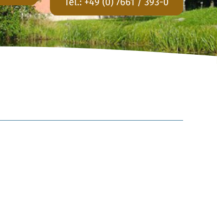
Tel.:
+49 (0) 7661 / 393-0