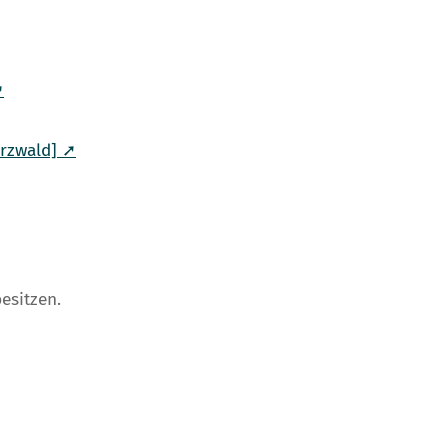
➚
arzwald] ➚
esitzen.