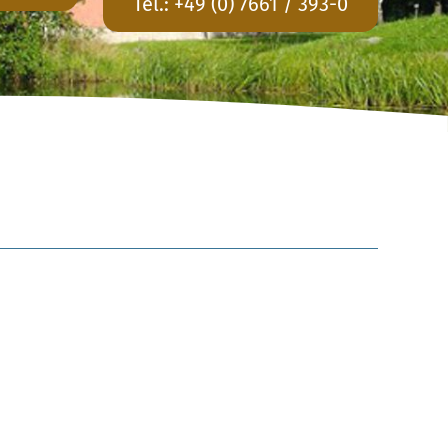
Tel.:
+49 (0) 7661 / 393-0