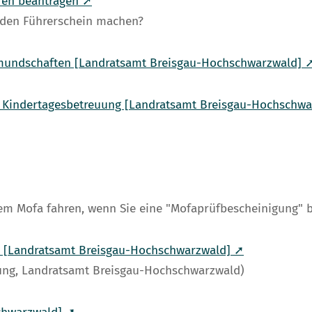
hren beantragen ➚
 den Führerschein machen?
rmundschaften [Landratsamt Breisgau-Hochschwarzwald] 
in Kindertagesbetreuung [Landratsamt Breisgau-Hochschw
nem Mofa fahren, wenn Sie eine "Mofaprüfbescheinigung" b
) [Landratsamt Breisgau-Hochschwarzwald] ➚
ung, Landratsamt Breisgau-Hochschwarzwald)