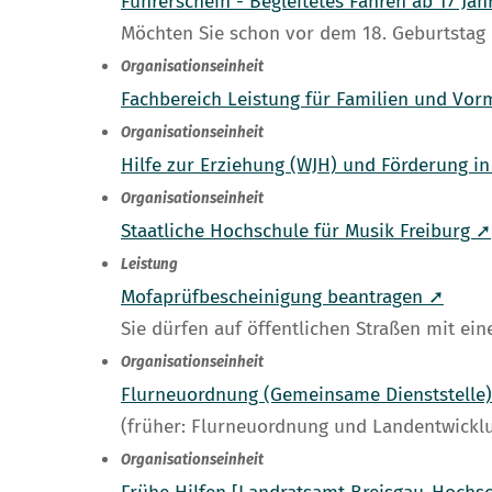
Führerschein - Begleitetes Fahren ab 17 Ja
Möchten Sie schon vor dem 18. Geburtstag
Organisationseinheit
Fachbereich Leistung für Familien und Vo
Organisationseinheit
Hilfe zur Erziehung (WJH) und Förderung 
Organisationseinheit
Staatliche Hochschule für Musik Freiburg ➚
Leistung
Mofaprüfbescheinigung beantragen ➚
Sie dürfen auf öffentlichen Straßen mit ei
Organisationseinheit
Flurneuordnung (Gemeinsame Dienststelle
(früher: Flurneuordnung und Landentwickl
Organisationseinheit