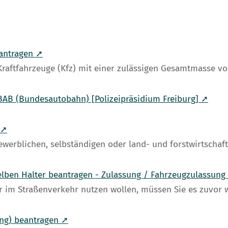
eantragen ➚
Kraftfahrzeuge (Kfz) mit einer zulässigen Gesamtmasse v
BAB (Bundesautobahn) [Polizeipräsidium Freiburg] ➚
 ➚
werblichen, selbständigen oder land- und forstwirtschaftl
elben Halter beantragen - Zulassung / Fahrzeugzulassung
 im Straßenverkehr nutzen wollen, müssen Sie es zuvor w
ung) beantragen ➚