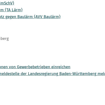
BImSchV)
rm (TA Lärm)
utz gegen Baulärm (AVV Baulärm)
mberg
onen von Gewerbebetrieben einreichen
meldestelle der Landesregierung Baden-Württemberg me