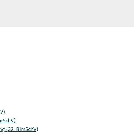
hV)
ImSchV)
ng (32. BImSchV)