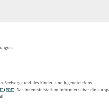
rungen:
fon-Seelsorge und des Kinder- und Jugendtelefons
l" (PDF)
: Das Innenministerium informiert über die euro
ll.