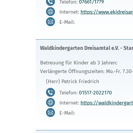
Telefon:
07661/1779
Internet:
https://www.ekidreisa
E-Mail:
Waldkindergarten Dreisamtal e.V. - Sta
Betreuung für Kinder ab 3 Jahren:
Verlängerte Öffnungszeiten: Mo.-Fr. 7.30
(Herr) Patrick Friedrich
Telefon:
01517-2022170
Internet:
https://waldkindergar
E-Mail: