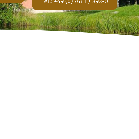
Tel.:
+49 (0) 7661 / 393-0