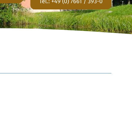
Tel.:
+49 (0) 7661 / 393-0