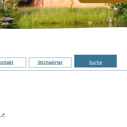
ontakt
Stichwörter
Suche
g ➚