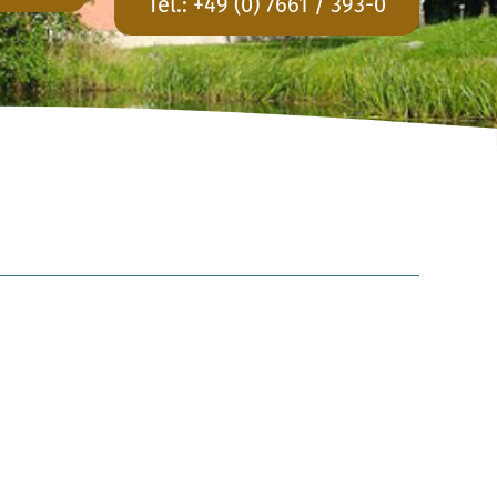
Tel.:
+49 (0) 7661 / 393-0