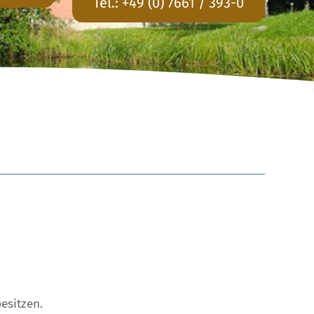
Tel.:
+49 (0) 7661 / 393-0
esitzen.