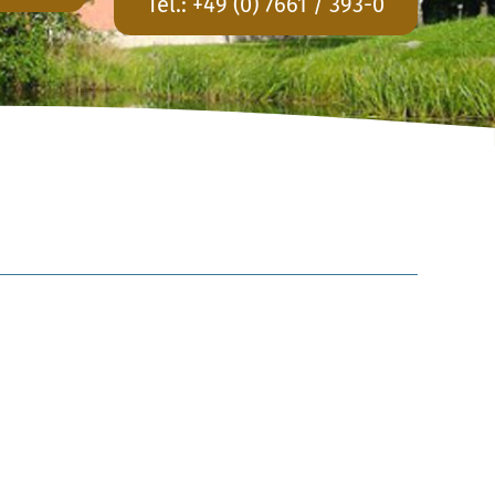
Tel.:
+49 (0) 7661 / 393-0