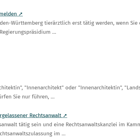
nmelden ➚
Baden-Württemberg tierärztlich erst tätig werden, wenn Si
 Regierungspräsidium …
hitektin", "Innenarchitekt" oder "Innenarchitektin", "Land
ürfen Sie nur führen, …
ergelassener Rechtsanwalt ➚
tsanwalt tätig sein und eine Rechtsanwaltskanzlei im Ka
echtsanwaltszulassung im …