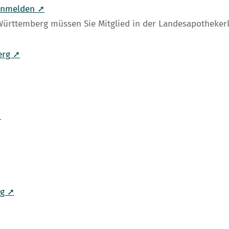
 anmelden ➚
-Württemberg müssen Sie Mitglied in der Landesapothek
erg ➚
➚
rg ➚