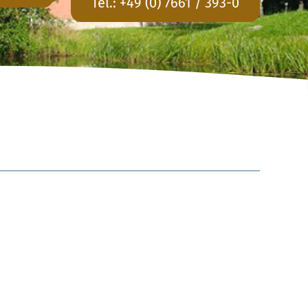
Tel.:
+49 (0) 7661 / 393-0