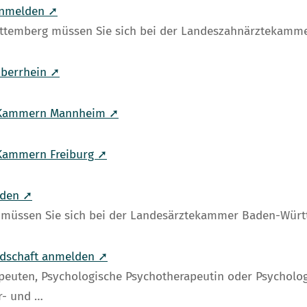
anmelden ➚
ürttemberg müssen Sie sich bei der Landeszahnärztekam
Oberrhein ➚
g Kammern Mannheim ➚
Kammern Freiburg ➚
lden ➚
g müssen Sie sich bei der Landesärztekammer Baden-Wür
edschaft anmelden ➚
euten, Psychologische Psychotherapeutin oder Psycholog
r- und …