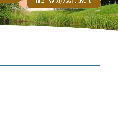
Tel.:
+49 (0) 7661 / 393-0