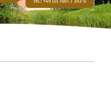
Tel.:
+49 (0) 7661 / 393-0