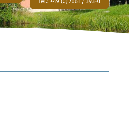
Tel.:
+49 (0) 7661 / 393-0