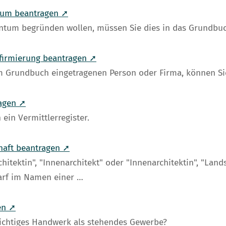
tum beantragen ➚
tum begründen wollen, müssen Sie dies in das Grundbuch
firmierung beantragen ➚
m Grundbuch eingetragenen Person oder Firma, können Si
ragen ➚
in Vermittlerregister.
chaft beantragen ➚
hitektin", "Innenarchitekt" oder "Innenarchitektin", "Land
darf im Namen einer …
en ➚
flichtiges Handwerk als stehendes Gewerbe?