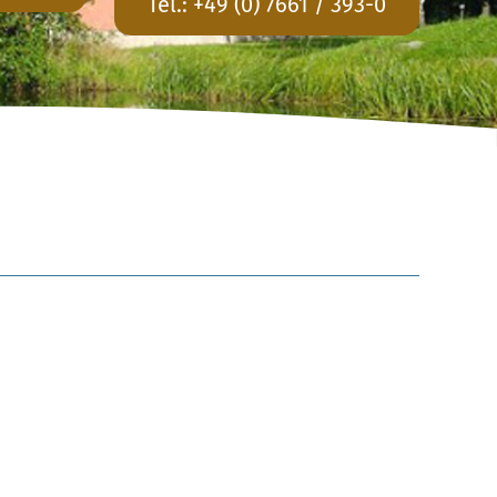
Tel.:
+49 (0) 7661 / 393-0