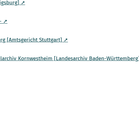
igsburg] ➚
- ➚
 [Amtsgericht Stuttgart] ➚
ralarchiv Kornwestheim [Landesarchiv Baden-Württemberg