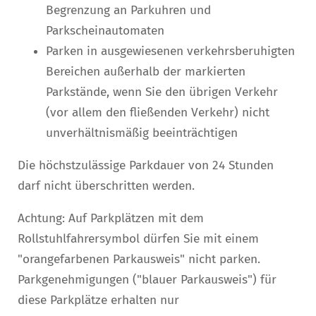
Begrenzung an Parku
h
ren und
Parkscheinautomaten
Parken in ausgewiesenen verkehrsberuhigten
Bereichen außerhalb der markierten
Parkstände, wenn Sie den ü
b
rigen Verkehr
(vor allem den fließenden Verkehr) nicht
u
n
verhältnismäßig beeinträchtigen
Die höchstzulässige Parkdauer von 24 Stunden
darf nicht überschritten werden.
Achtung: Auf Parkplätzen mit dem
Rollstuhlfahrersymbol dürfen Sie mit einem
"orangefarbenen Parkausweis" nicht parken.
Par
k
genehmigungen ("blauer Parkausweis") für
diese Parkplätze erha
l
ten nur