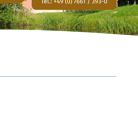
Tel.:
+49 (0) 7661 / 393-0