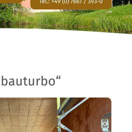
Tel.:
+49 (0) 7661 / 393-0
sbauturbo“